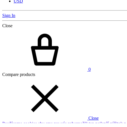
USD
Sign In
Close
0
Compare products
Close
Používame cookies aby sme pre vás zabezpečili ten najlepší zážitok 