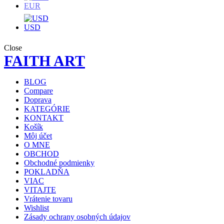
EUR
USD
Close
FAITH ART
BLOG
Compare
Doprava
KATEGÓRIE
KONTAKT
Košík
Môj účet
O MNE
OBCHOD
Obchodné podmienky
POKLADŇA
VIAC
VITAJTE
Vrátenie tovaru
Wishlist
Zásady ochrany osobných údajov