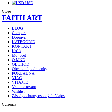
USD
Close
FAITH ART
BLOG
Compare
Doprava
KATEGÓRIE
KONTAKT
Košík
Môj účet
O MNE
OBCHOD
Obchodné podmienky
POKLADŇA
VIAC
VITAJTE
Vrátenie tovaru
Wishlist
Zásady ochrany osobných údajov
Currency