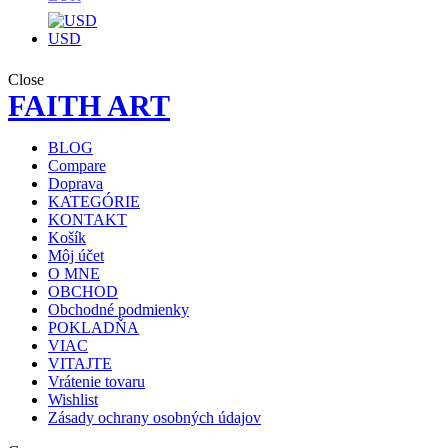
USD
Close
FAITH ART
BLOG
Compare
Doprava
KATEGÓRIE
KONTAKT
Košík
Môj účet
O MNE
OBCHOD
Obchodné podmienky
POKLADŇA
VIAC
VITAJTE
Vrátenie tovaru
Wishlist
Zásady ochrany osobných údajov