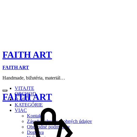
FAITH ART
FAITH ART
Handmade, bižutéria, materiál…
VITAJTE
OBCHOD
FAITH ART
O MNE
KATEGÓRIE
VIAC
Kontakt
Zásady ochrany osobných údajov
Obchodné podmienky
Doprava