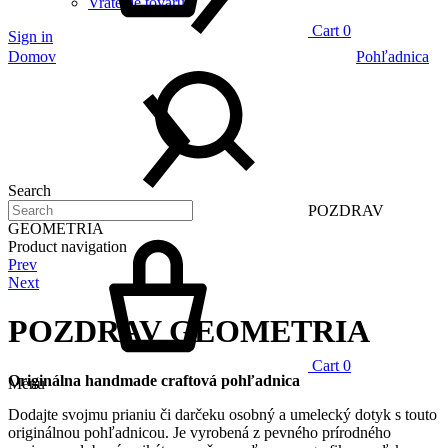
Vrátenie tovaru
Cart
0
Sign in
Domov
Pohľadnica
Search
POZDRAV
GEOMETRIA
Product navigation
Prev
Next
POZDRAV GEOMETRIA
Cart
0
Originálna handmade craftová pohľadnica
Menu
Dodajte svojmu prianiu či darčeku osobný a umelecký dotyk s touto
originálnou pohľadnicou. Je vyrobená z pevného prírodného