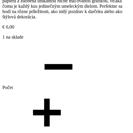
papiera a zdobená unikátnou ručne maľovanou grafikou, vďaka
čomu je každý kus jedinečným umeleckým dielom. Perfektne sa
hodí na rôzne príležitosti, ako milý pozdrav k darčeku alebo ako
štýlová dekorácia.
€
6,00
1 na sklade
Počet