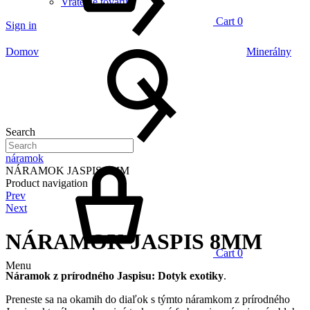
Vrátenie tovaru
Cart
0
Sign in
Domov
Minerálny
Search
náramok
NÁRAMOK JASPIS 8MM
Product navigation
Prev
Next
NÁRAMOK JASPIS 8MM
Cart
0
Menu
Náramok z prírodného Jaspisu: Dotyk exotiky
.
Preneste sa na okamih do diaľok s týmto náramkom z prírodného