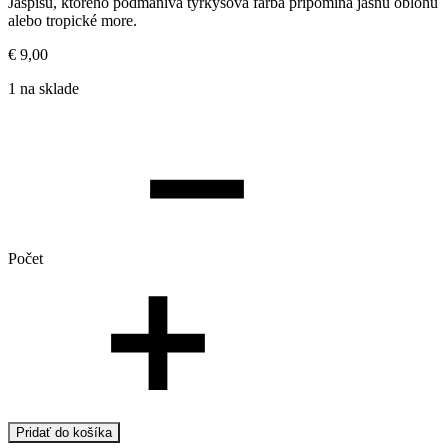
Jaspisu, ktorého podmanivá tyrkysová farba pripomína jasnú oblohu
alebo tropické more.
€
9,00
1 na sklade
Počet
Pridať do košíka