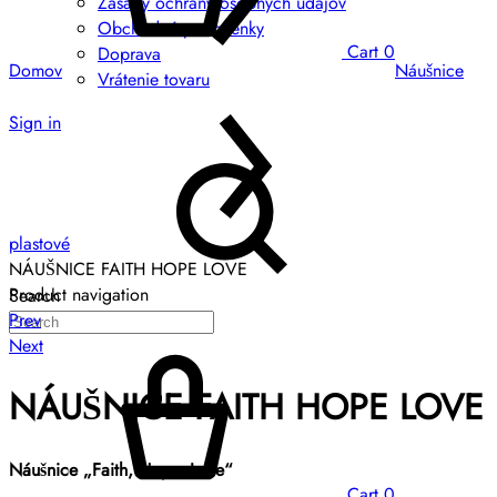
Zásady ochrany osobných údajov
Obchodné podmienky
Cart
0
Doprava
Domov
Náušnice
Vrátenie tovaru
Sign in
plastové
NÁUŠNICE FAITH HOPE LOVE
Product navigation
Search
Prev
Next
NÁUŠNICE FAITH HOPE LOVE
Náušnice „Faith, Hope, Love“
Cart
0