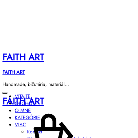
FAITH ART
FAITH ART
Handmade, bižutéria, materiál…
VITAJTE
FAITH ART
OBCHOD
O MNE
KATEGÓRIE
VIAC
Kontakt