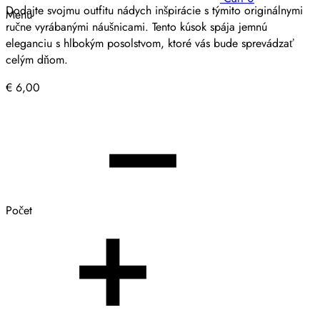
Dodajte svojmu outfitu nádych inšpirácie s týmito originálnymi
Menu
ručne vyrábanými náušnicami. Tento kúsok spája jemnú
eleganciu s hlbokým posolstvom, ktoré vás bude sprevádzať
celým dňom.
€
6,00
Počet