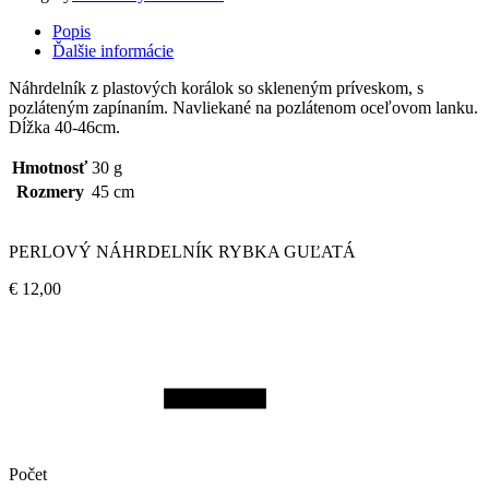
Popis
Ďalšie informácie
Náhrdelník z plastových korálok so skleneným príveskom, s
pozláteným zapínaním. Navliekané na pozlátenom oceľovom lanku.
Dĺžka 40-46cm.
Hmotnosť
30 g
Rozmery
45 cm
PERLOVÝ NÁHRDELNÍK RYBKA GUĽATÁ
€
12,00
Počet