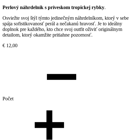
Perlový náhrdelník s príveskom tropickej rybky
.
Osviežte svoj štýl týmto jedinečným náhrdelníkom, ktorý v sebe
spája sofistikovanosť perál a nečakanú hravosť. Je to ideálny
doplnok pre každého, kto chce svoj outfit oživiť originálnym
detailom, ktorý okamžite pritiahne pozornosť.
€
12,00
Počet