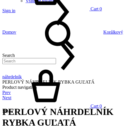
Vrátenie tovaru
Cart
0
Sign in
Domov
Korálkový
Search
náhrdelník
PERLOVÝ NÁHRDELNÍK RYBKA GUĽATÁ
Product navigation
Prev
Next
Cart
0
PERLOVÝ NÁHRDELNÍK
Menu
RYBKA GUĽATÁ