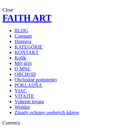
Close
FAITH ART
BLOG
Compare
Doprava
KATEGÓRIE
KONTAKT
Košík
Môj účet
O MNE
OBCHOD
Obchodné podmienky
POKLADŇA
VIAC
VITAJTE
Vrátenie tovaru
Wishlist
Zásady ochrany osobných údajov
Currency