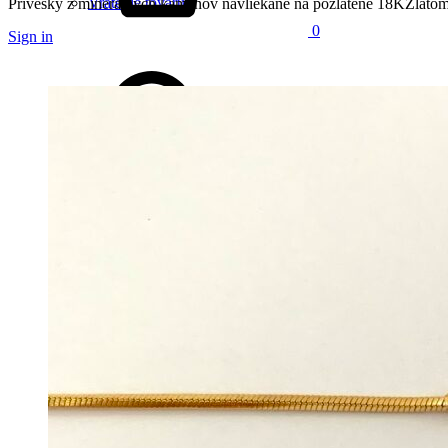
Vrátenie tovaru
Prívesky z minerálnych kameňov navliekané na pozlátené 18KZlatom,
0
Sign in
M1-
M2-
M44-
M46
M47
M48
M49
M50
M44-
M45-
M3
M4-
Search
Mesačný
Mesačný
Labradorit
Kryštál
Kryštál
–
Jaspi
kameň
kameň
Ruženín
Cart
0
Menu