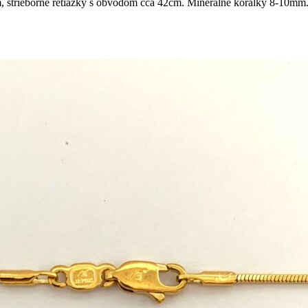
 strieborné retiazky s obvodom cca 42cm. Minerálne korálky 8-10mm.
M5-
M6-
M7-
M8-
M9-
M10-
M17
M18
M22-
M23-
M24-
M25-
M26-
M27
s
Ruženín
Citrín
Ametyst
Opalit
Karneol
Akvamarín
Kryštáľ
Ametyst
Červený
Fluorit
Ruženín
Ruže
kameň