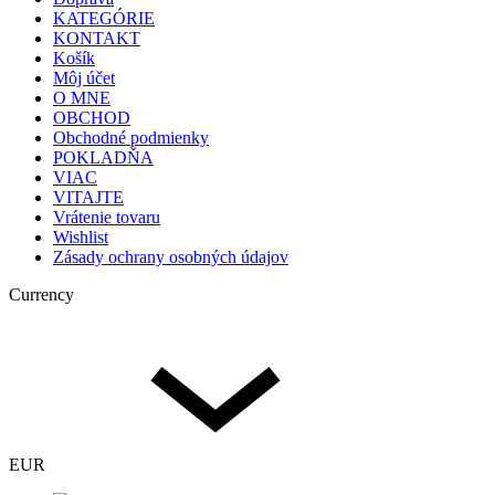
KATEGÓRIE
KONTAKT
Košík
Môj účet
O MNE
OBCHOD
Obchodné podmienky
POKLADŇA
VIAC
VITAJTE
Vrátenie tovaru
Wishlist
Zásady ochrany osobných údajov
Currency
EUR