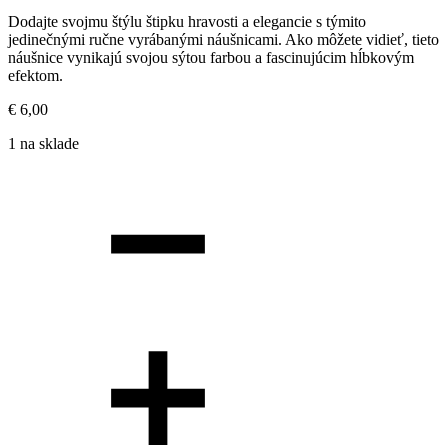
Dodajte svojmu štýlu štipku hravosti a elegancie s týmito
jedinečnými ručne vyrábanými náušnicami. Ako môžete vidieť, tieto
náušnice vynikajú svojou sýtou farbou a fascinujúcim hĺbkovým
efektom.
€
6,00
1 na sklade
Počet