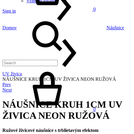
Vrátenie tovaru
0
Sign in
Search
Domov
Náušnice
Cart
UV živica
NÁUŠNICE KRUH 1CM UV ŽIVICA NEON RUŽOVÁ
Product
Prev
navigation
Next
NÁUŠNICE KRUH 1CM UV
0
ŽIVICA NEON RUŽOVÁ
Menu
Ružové živicové náušnice s trblietavým efektom