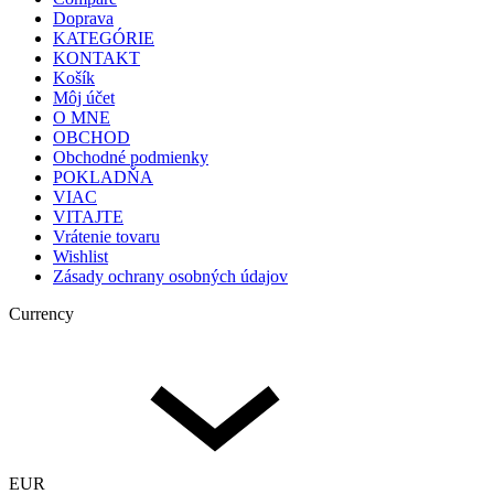
Doprava
KATEGÓRIE
KONTAKT
Košík
Môj účet
O MNE
OBCHOD
Obchodné podmienky
POKLADŇA
VIAC
VITAJTE
Vrátenie tovaru
Wishlist
Zásady ochrany osobných údajov
Currency
EUR