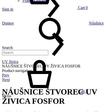
Vrátenie tovaru
Cart
0
Sign in
Domov
Náušnice
Search
UV živica
NÁUŠNICE ŠTVOREC UV ŽIVICA FOSFOR
Product navigation
Prev
Next
NÁUŠNICE ŠTVOREC UV
Cart
0
Menu
ŽIVICA FOSFOR